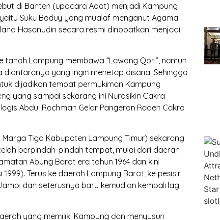
ebut di Banten (upacara Adat) menjadi Kampung
 yaitu Suku Baduy yang mualaf menganut Agama
lana Hasanudin secara resmi dinobatkan menjadi
 ke tanah Lampung membawa “Lawang Qori”, namun
diantaranya yang ingin menetap disana. Sehingga
untuk dijadikan tempat permukiman Kampung
g yang sampai sekarang ini Nurasikin Cakra
iologis Abdul Rochman Gelar Pangeran Raden Cakra
 Marga Tiga Kabupaten Lampung Timur) sekarang
elah berpindah-pindah tempat, mulai dari daerah
matan Abung Barat era tahun 1964 dan kini
1999). Terus ke daerah Lampung Barat, ke pesisir
Jambi dan seterusnya baru kemudian kembali lagi
-daerah yang memiliki Kampung dan menyusuri