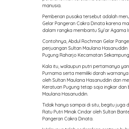
manusia.
Pemberian pusaka tersebut adalah meru
Gelar Pangeran Cakra Dinata karena mas
dalam rangka membantu Syi’ar Agama I
Contohnya, Abdul Rochman Gelar Pange
perjuangan Sultan Maulana Hasanuddin 
Pugung Raharjo Kecamatan Sekampung 
Kala itu, walaupun putri pertamanya ya
Purnama serta memiliki darah warnanya s
oleh Sultan Maulana Hasanuddin dan me
Keratuan Pugung tetap saja ingkar dan
Maulana Hasanuddin.
Tidak hanya sampai di situ, begitu jug
Ratu Putri Minak Cindar oleh Sultan Ba
Pangeran Cakra Dinata.