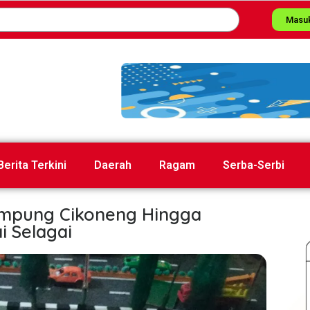
Masu
Berita Terkini
Daerah
Ragam
Serba-Serbi
ampung Cikoneng Hingga
i Selagai