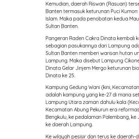
Kemudian, daerah Riswan (Rasuan) ters
Banten termasuk keturunan Puci Kumon
Islam. Maka pada penobatan kedua Mau
Sultan Banten.
Pangeran Raden Cakra Dinata kembali
sebagian pasukannya dari Lampung ada 
Sultan Banten memberi warisan hutan 
Lampung. Maka disebut Lampung Cikonen
Dinata Gelar Jinjem Mergo keturunan b
Dinata ke 25.
Kampung Gedung Wani (kini, Kecamatan
adalah kampung yang ke-27 di mana set
Lampung Utara zaman dahulu kala (Keca
Kecamatan Abung Pekurun era reformasi 
Bengkulu, ke pedalaman Palembang, ke 
ke daerah Lampung.
Ke wilayah pesisir dan terus ke daerah