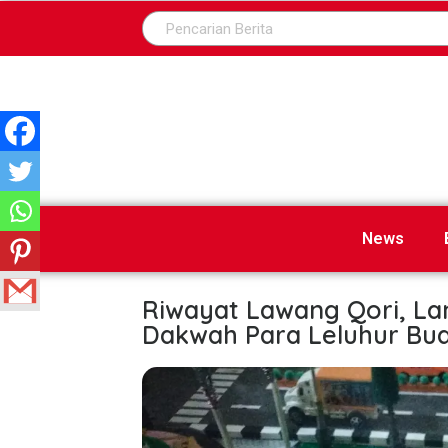
News
Riwayat Lawang Qori, L
Dakwah Para Leluhur Bua