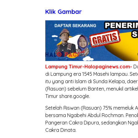
Klik Gambar
Lampung Timur-Halopaginews.com-
D
di Lampung era 1545 Masehi lampau. Se
itu yang anti Islam di Sunda Kelapa, da
(Rasuan) sebelum Banten, menukil artik
Timur share.google.
Setelah Riswan (Rasuan) 75% memeluk 
bersama Ngabehi Abdul Rochman. Penob
Pangeran Cakra Dipura, sedangkan Ngab
Cakra Dinata.