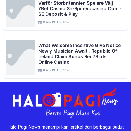
Varför Storbritannien Spelare Välj
7Bet Casino Se-Spinerocasino.com ·
SE Deposit & Play
8 AGUSTUS 2026
What Welcome Incentive Give Notice
Newly Musician Await . Republic Of
Ireland Claim Bonus Red7Slots
Online Casino
8 AGUSTUS 2026
Halo Pagi News menampilkan artikel dari berbagai sudut