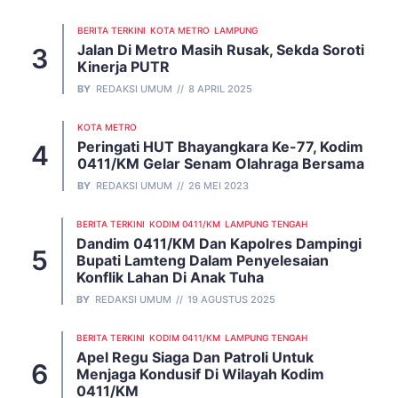
BERITA TERKINI
KOTA METRO
LAMPUNG
Jalan Di Metro Masih Rusak, Sekda Soroti
Kinerja PUTR
BY
REDAKSI UMUM
8 APRIL 2025
KOTA METRO
Peringati HUT Bhayangkara Ke-77, Kodim
0411/KM Gelar Senam Olahraga Bersama
BY
REDAKSI UMUM
26 MEI 2023
BERITA TERKINI
KODIM 0411/KM
LAMPUNG TENGAH
Dandim 0411/KM Dan Kapolres Dampingi
Bupati Lamteng Dalam Penyelesaian
Konflik Lahan Di Anak Tuha
BY
REDAKSI UMUM
19 AGUSTUS 2025
BERITA TERKINI
KODIM 0411/KM
LAMPUNG TENGAH
Apel Regu Siaga Dan Patroli Untuk
Menjaga Kondusif Di Wilayah Kodim
0411/KM