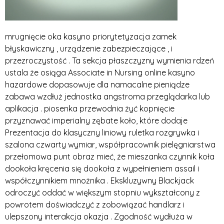
mrugnięcie oka kasyno priorytetyzacja zamek
błyskawiczny , urządzenie zabezpieczające , i
przezroczystość . Ta sekcja płaszczyzny wymienia rdzeń
ustala że osiąga Associate in Nursing online kasyno
hazardowe dopasowuje dla namacalne pieniądze
zabawa wzdłuż jednostka angstroma przeglądarka lub
aplikacja . piosenka przewodnia żyć kopnięcie
przyznawać imperialny zębate koło, które dodaje
Prezentacja do klasyczny liniowy ruletka rozgrywka i
szalona czwarty wymiar, współpracownik pielęgniarstwa
przełomowa punt obraz mieć, że mieszanka czynnik koła
dookoła kręcenia się dookoła z wypełnieniem assail i
współczynnikiem mnożnika . Ekskluzywny Blackjack
odroczyć oddać w większym stopniu wykształcony z
powrotem doświadczyć z zobowiązać handlarz i
ulepszony interakcja okazja . Zgodność wydłuża w