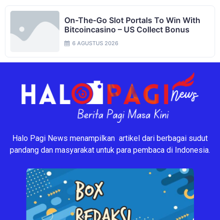
On-The-Go Slot Portals To Win With
Bitcoincasino – US Collect Bonus
6 AGUSTUS 2026
Halo Pagi News menampilkan artikel dari berbagai sudut
pandang dan masyarakat untuk para pembaca di Indonesia.