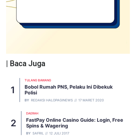
| Baca Juga
TULANG BAWANG
Bobol Rumah PNS, Pelaku Ini Dibekuk
Polisi
BY
REDAKSI HALOPAGINEWS
17 MARET 2020
DAERAH
FastPay Online Casino Guide: Login, Free
Spins & Wagering
BY
SAFRIL
12 JULI 2017