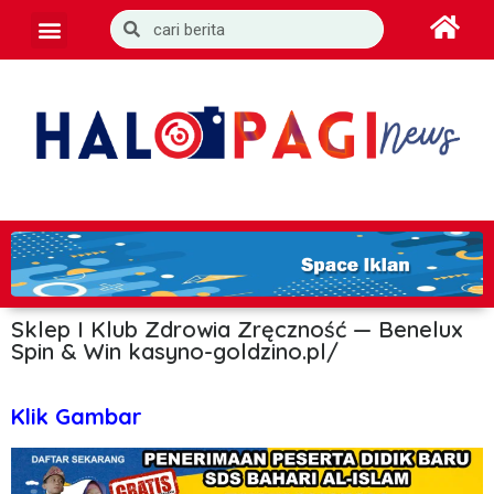
Sklep I Klub Zdrowia Zręczność — Benelux
Spin & Win kasyno-goldzino.pl/
Klik Gambar