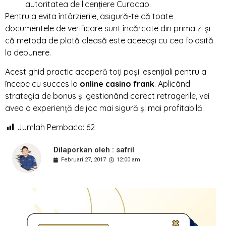
autoritatea de licențiere Curacao.
Pentru a evita întârzierile, asigură-te că toate
documentele de verificare sunt încărcate din prima zi și
că metoda de plată aleasă este aceeași cu cea folosită
la depunere.
Acest ghid practic acoperă toți pașii esențiali pentru a
începe cu succes la
online casino frank
. Aplicând
strategia de bonus și gestionând corect retragerile, vei
avea o experiență de joc mai sigură și mai profitabilă.
Jumlah Pembaca:
62
Dilaporkan oleh : safril
Februari 27, 2017
12:00 am