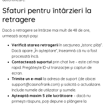
Sfaturi pentru întârzieri la
retragere
Dacă o retragere se întârzie mai mult de 48 de ore,
urmează acești pași:
Verifică starea retragerii
în secțiunea „Istoric plăți”.
Dacă apare „În așteptare”, înseamnă că nu a fost
procesată încă.
Contactează suportul
prin chat live – este cel mai
rapid. Pregătește ID-ul tranzacției și capturi de
ecran.
Trimite un e-mail
la adresa de suport (de obicei
support@casinofrank.com) și solicită o actualizare.
Include numele de utilizator și sumele.
Așteaptă maxim 5 zile lucrătoare
– dacă nu
primești răspuns, poți depune o plângere la