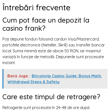
Întrebări frecvente
Cum pot face un depozit la
casino frank?
Poți depune fonduri folosind carduri Visa/Mastercard,
portofele electronice (Neteller, Skrill) sau transfer bancar
local. Suma minimă este de obicei 50 RON, iar maximul
variază în funcție de metodă. Depunerile sunt procesate
instant.
Baca Juga :
Bitcoinvip Casino Guide: Bonus Math,
Withdrawal Steps & Safety
Care este timpul de retragere?
Retragerile sunt procesate în 24–48 de ore după