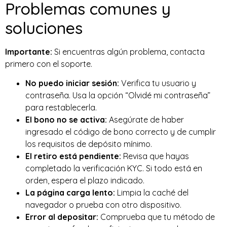
Problemas comunes y
soluciones
Importante:
Si encuentras algún problema, contacta
primero con el soporte.
No puedo iniciar sesión:
Verifica tu usuario y
contraseña. Usa la opción “Olvidé mi contraseña”
para restablecerla.
El bono no se activa:
Asegúrate de haber
ingresado el código de bono correcto y de cumplir
los requisitos de depósito mínimo.
El retiro está pendiente:
Revisa que hayas
completado la verificación KYC. Si todo está en
orden, espera el plazo indicado.
La página carga lento:
Limpia la caché del
navegador o prueba con otro dispositivo.
Error al depositar:
Comprueba que tu método de