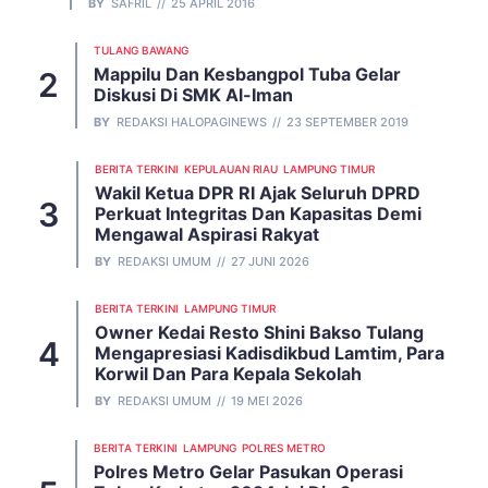
BY
SAFRIL
25 APRIL 2016
TULANG BAWANG
Mappilu Dan Kesbangpol Tuba Gelar
Diskusi Di SMK Al-Iman
BY
REDAKSI HALOPAGINEWS
23 SEPTEMBER 2019
BERITA TERKINI
KEPULAUAN RIAU
LAMPUNG TIMUR
Wakil Ketua DPR RI Ajak Seluruh DPRD
Perkuat Integritas Dan Kapasitas Demi
Mengawal Aspirasi Rakyat
BY
REDAKSI UMUM
27 JUNI 2026
BERITA TERKINI
LAMPUNG TIMUR
Owner Kedai Resto Shini Bakso Tulang
Mengapresiasi Kadisdikbud Lamtim, Para
Korwil Dan Para Kepala Sekolah
BY
REDAKSI UMUM
19 MEI 2026
BERITA TERKINI
LAMPUNG
POLRES METRO
Polres Metro Gelar Pasukan Operasi