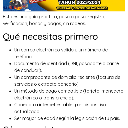
Esta es una guía práctica, paso a paso: registro,
verificación, bonos y pagos, sin rodeos.
Qué necesitas primero
Un correo electrónico válido y un número de
teléfono.
Documento de identidad (DNI, pasaporte o carné
de conducir).
Un comprobante de domicilio reciente (factura de
servicios o extracto bancario).
Un método de pago compatible (tarjeta, monedero
electrónico o transferencia).
Conexión a internet estable y un dispositivo
actualizado.
Ser mayor de edad según la legislación de tu país.