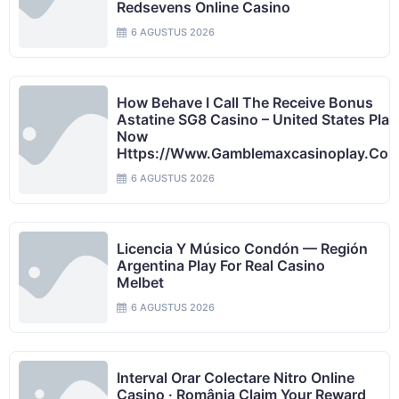
Redsevens Online Casino
6 AGUSTUS 2026
How Behave I Call The Receive Bonus
Astatine SG8 Casino – United States Play
Now
Https://www.gamblemaxcasinoplay.com
6 AGUSTUS 2026
Licencia Y Músico Condón — Región
Argentina Play For Real Casino
Melbet
6 AGUSTUS 2026
Interval Orar Colectare Nitro Online
Casino · România Claim Your Reward