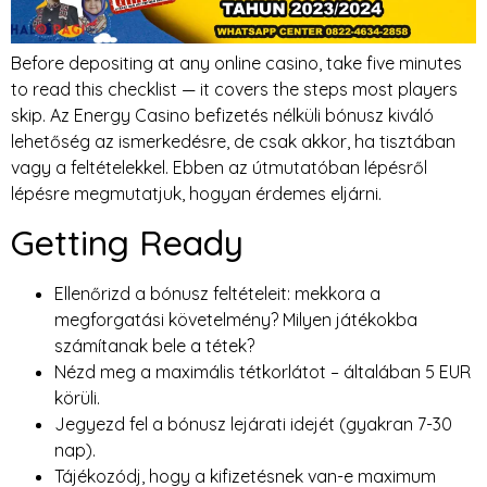
Before depositing at any online casino, take five minutes
to read this checklist — it covers the steps most players
skip. Az Energy Casino befizetés nélküli bónusz kiváló
lehetőség az ismerkedésre, de csak akkor, ha tisztában
vagy a feltételekkel. Ebben az útmutatóban lépésről
lépésre megmutatjuk, hogyan érdemes eljárni.
Getting Ready
Ellenőrizd a bónusz feltételeit: mekkora a
megforgatási követelmény? Milyen játékokba
számítanak bele a tétek?
Nézd meg a maximális tétkorlátot – általában 5 EUR
körüli.
Jegyezd fel a bónusz lejárati idejét (gyakran 7-30
nap).
Tájékozódj, hogy a kifizetésnek van-e maximum