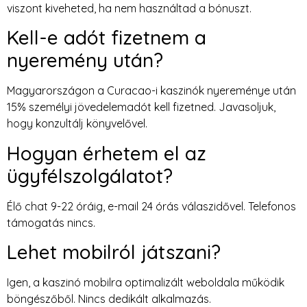
viszont kiveheted, ha nem használtad a bónuszt.
Kell-e adót fizetnem a
nyeremény után?
Magyarországon a Curacao-i kaszinók nyereménye után
15% személyi jövedelemadót kell fizetned. Javasoljuk,
hogy konzultálj könyvelővel.
Hogyan érhetem el az
ügyfélszolgálatot?
Élő chat 9-22 óráig, e-mail 24 órás válaszidővel. Telefonos
támogatás nincs.
Lehet mobilról játszani?
Igen, a kaszinó mobilra optimalizált weboldala működik
böngészőből. Nincs dedikált alkalmazás.