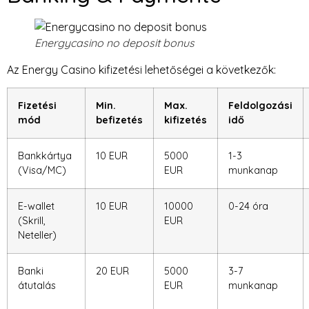
Energycasino no deposit bonus
Az Energy Casino kifizetési lehetőségei a következők:
Fizetési
Min.
Max.
Feldolgozási
mód
befizetés
kifizetés
idő
Bankkártya
10 EUR
5000
1-3
(Visa/MC)
EUR
munkanap
E-wallet
10 EUR
10000
0-24 óra
(Skrill,
EUR
Neteller)
Banki
20 EUR
5000
3-7
átutalás
EUR
munkanap