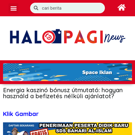
Energia kaszinó bónusz útmutató: hogyan
használd a befizetés nélküli ajánlatot?
Klik Gambar