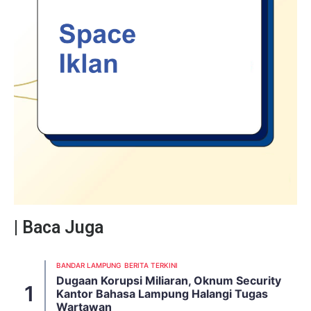
| Baca Juga
BANDAR LAMPUNG
BERITA TERKINI
Dugaan Korupsi Miliaran, Oknum Security
Kantor Bahasa Lampung Halangi Tugas
Wartawan