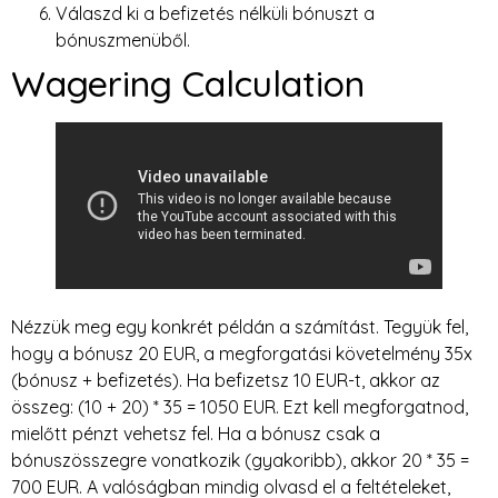
Válaszd ki a befizetés nélküli bónuszt a
bónuszmenüből.
Wagering Calculation
Nézzük meg egy konkrét példán a számítást. Tegyük fel,
hogy a bónusz 20 EUR, a megforgatási követelmény 35x
(bónusz + befizetés). Ha befizetsz 10 EUR-t, akkor az
összeg: (10 + 20) * 35 = 1050 EUR. Ezt kell megforgatnod,
mielőtt pénzt vehetsz fel. Ha a bónusz csak a
bónuszösszegre vonatkozik (gyakoribb), akkor 20 * 35 =
700 EUR. A valóságban mindig olvasd el a feltételeket,