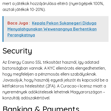
mert a játékok hozzájárulása eltérő (nyerőgépek 100%,
asztali játékok 10-20%).
Baca Juga :
Kepala Pekon Sukanegeri Diduga
Menyalahgunakan Wewenangnya Berhentikan
Perangkatnya
Security
Az Energy Casino SSL titkosítást használ, így adataid
biztonságban vannak. A KYC ellenőrzés elengedhetetlen,
hogy megfeleljen a pénzmosás elleni szabályoknak.
Javasoljuk, hogy használj egyedi jelszót és kapcsold be a
kétfaktoros hitelesítést (2FA). A Curacao-i licensz miatt a
nyeremények adókötelesek lehetnek Magyarországon –
konzultálj adószakértővel.
Banking & Payments