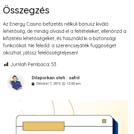
Összegzés
Az Energy Casino befizetés nélküli bónusz kiváló
lehetőség, de mindig olvasd el a feltételeket, ellenőrizd a
kifizetési lehetőségeket, és használd ki a biztonsági
funkciókat. Ne feledd: a szerencsejáték függőséget
okozhat, játssz felelősségteljesen!
Jumlah Pembaca:
53
Dilaporkan oleh : safril
Oktober 7, 2015
12:00 am