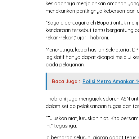
kesiapannya menjalankan amanah yang d
menekankan pentingnya kebersamaan da
“Saya dipercayai oleh Bupati untuk menj
kendaraan tersebut tentu bergantung 
rekan-rekan,” ujar Thabrani.
Menurutnya, keberhasilan Sekretariat
legislatif hanya dapat dicapai melalui ke
pada pelayanan.
Baca Juga :
Polisi Metro Amankan 1
Thabrani juga mengajak seluruh ASN un
dalam setiap pelaksanaan tugas dan t
“Tuluskan niat, luruskan niat. Kita be
ini,” tegasnya.
Ia berharap seluruh jajaran dapat terus m