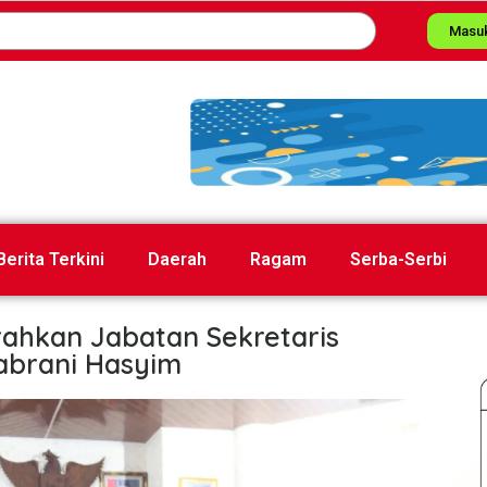
Masu
Berita Terkini
Daerah
Ragam
Serba-Serbi
rahkan Jabatan Sekretaris
abrani Hasyim