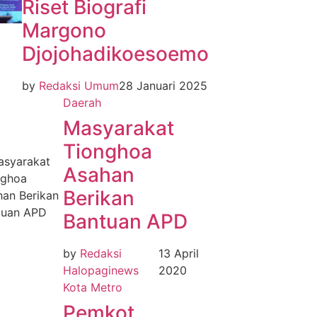
Riset Biografi
Margono
Djojohadikoesoemo
by
Redaksi Umum
28 Januari 2025
Daerah
Masyarakat
Tionghoa
Asahan
Berikan
Bantuan APD
by
Redaksi
13 April
Halopaginews
2020
Kota Metro
Pemkot