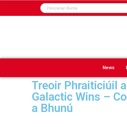
News
Treoir Phraiticiúil
Galactic Wins – C
a Bhunú