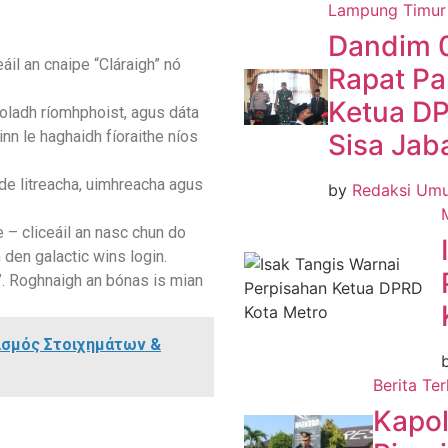
Lampung Timur
Dandim 
áil an cnaipe “Cláraigh” nó
Rapat Pa
Ketua D
eoladh ríomhphoist, agus dáta
inn le haghaidh fíoraithe níos
Sisa Jab
de litreacha, uimhreacha agus
by
Redaksi Um
– cliceáil an nasc chun do
den galactic wins login.
”. Roghnaigh an bónas is mian
ισμός Στοιχημάτων &
Berita Ter
Kapo