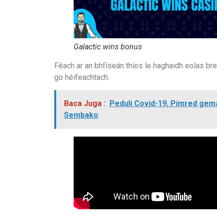
Galactic wins bonus
Féach ar an bhfíseán thíos le haghaidh eolas br
go héifeachtach.
Baca Juga :
Peduli Covid-19, Pimred ge
Sembako