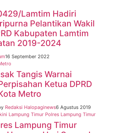
0429/Lamtim Hadiri
ripurna Pelantikan Wakil
PRD Kabupaten Lamtim
atan 2019-2024
um
16 September 2022
Metro
Isak Tangis Warnai
Perpisahan Ketua DPRD
Kota Metro
by
Redaksi Halopaginews
6 Agustus 2019
kini
Lampung Timur
Polres Lampung Timur
lres Lampung Timur