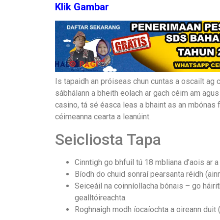
Klik Gambar
Is tapaidh an próiseas chun cuntas a oscailt ag c
sábhálann a bheith eolach ar gach céim am agus 
casino, tá sé éasca leas a bhaint as an mbónas fá
céimeanna cearta a leanúint.
Seicliosta Tapa
Cinntigh go bhfuil tú 18 mbliana d’aois ar a
Bíodh do chuid sonraí pearsanta réidh (ain
Seiceáil na coinníollacha bónais – go háiri
gealltóireachta.
Roghnaigh modh íocaíochta a oireann duit (c