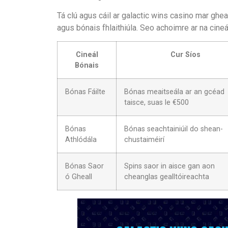
Tá clú agus cáil ar galactic wins casino mar gheal
agus bónais fhlaithiúla. Seo achoimre ar na cineá
Cineál
Cur Síos
Bónais
Bónas Fáilte
Bónas meaitseála ar an gcéad
taisce, suas le €500
Bónas
Bónas seachtainiúil do shean-
Athlódála
chustaiméirí
Bónas Saor
Spins saor in aisce gan aon
ó Gheall
cheanglas gealltóireachta