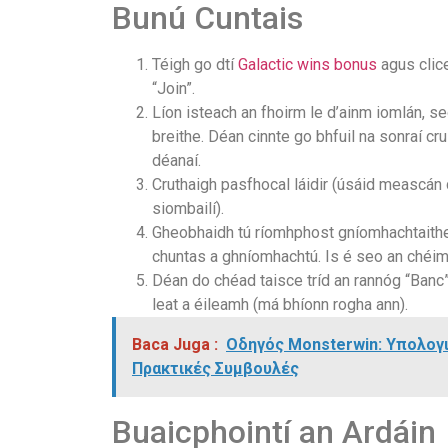
Bunú Cuntais
Téigh go dtí
Galactic wins bonus
agus clice
“Join”.
Líon isteach an fhoirm le d’ainm iomlán, s
breithe. Déan cinnte go bhfuil na sonraí cru
déanaí.
Cruthaigh pasfhocal láidir (úsáid meascán 
siombailí).
Gheobhaidh tú ríomhphost gníomhachtaithe 
chuntas a ghníomhachtú. Is é seo an chéim 
Déan do chéad taisce tríd an rannóg “Banc
leat a éileamh (má bhíonn rogha ann).
Baca Juga :
Οδηγός Monsterwin: Υπολογ
Πρακτικές Συμβουλές
Buaicphointí an Ardáin