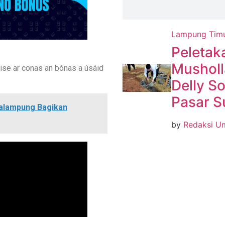
Lampung Tim
Peletak
Musholl
eise ar conas an bónas a úsáid
Delly S
Pasar 
malampung Bagikan
by
Redaksi 