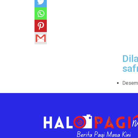
Dil
safr
Desemb