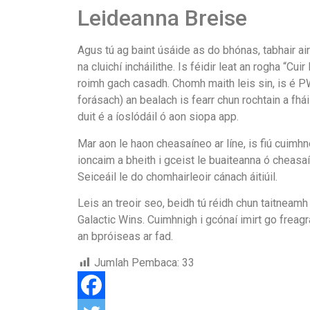
Leideanna Breise
Agus tú ag baint úsáide as do bhónas, tabhair ai
na cluichí incháilithe. Is féidir leat an rogha “Cu
roimh gach casadh. Chomh maith leis sin, is é 
forásach) an bealach is fearr chun rochtain a fhái
duit é a íoslódáil ó aon siopa app.
Mar aon le haon cheasaíneo ar líne, is fiú cui
ioncaim a bheith i gceist le buaiteanna ó cheas
Seiceáil le do chomhairleoir cánach áitiúil.
Leis an treoir seo, beidh tú réidh chun taitneamh 
Galactic Wins. Cuimhnigh i gcónaí imirt go freag
an bpróiseas ar fad.
Jumlah Pembaca:
33