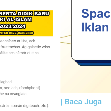
easaíneo ar líne, ach
frustrachas. Ag galactic wins
ilte ach ní mór duit na
 laghad.
m, seoladh, ríomhphost).
the na ceanglais
| Baca Juga
árta, sparán digiteach, etc.).