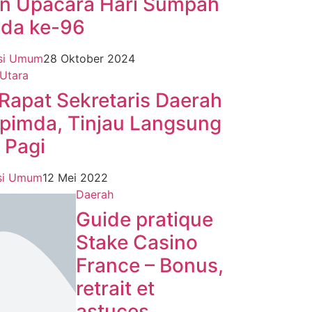
n Upacara Hari Sumpah
da ke-96
si Umum
28 Oktober 2024
Utara
 Rapat Sekretaris Daerah
pimda, Tinjau Langsung
 Pagi
si Umum
12 Mei 2022
Daerah
Guide pratique
Stake Casino
France – Bonus,
retrait et
astuces