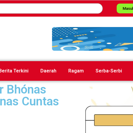
Masu
Berita Terkini
Daerah
Ragam
Serba-Serbi
 ar Bhónas
onas Cuntas