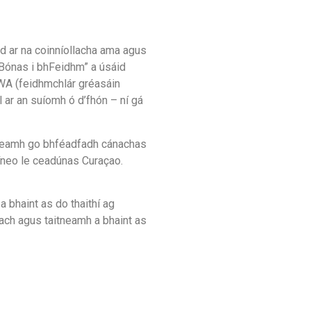
rd ar na coinníollacha ama agus
ir Bónas i bhFeidhm” a úsáid
PWA (feidhmchlár gréasáin
l ar an suíomh ó d’fhón – ní gá
mhneamh go bhféadfadh cánachas
aíneo le ceadúnas Curaçao.
a bhaint as do thaithí ag
rach agus taitneamh a bhaint as