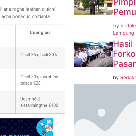
Pimpi
l ar a rogha leathan cluichí
Pemu
lacha bónas is coitianta:
by
Redak
Lampung 
Ceanglais
Hasil
Forko
Geall 35x; bailí 30 lá
Pasar
by
Redak
Geall 30x; íosmhéid
taisce €20
Uasmhéid
aistarraingthe €100