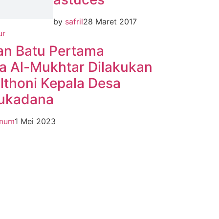
by
safril
28 Maret 2017
ur
an Batu Pertama
a Al-Mukhtar Dilakukan
olthoni Kepala Desa
Sukadana
Umum
1 Mei 2023