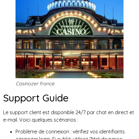
Casinozer france
Support Guide
Le support client est disponible 24/7 par chat en direct et
e-mail. Voici quelques scénarios :
Problème de connexion : vérifiez vos identifiants