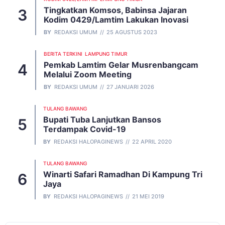
Tingkatkan Komsos, Babinsa Jajaran
Kodim 0429/Lamtim Lakukan Inovasi
BY
REDAKSI UMUM
25 AGUSTUS 2023
BERITA TERKINI
LAMPUNG TIMUR
Pemkab Lamtim Gelar Musrenbangcam
Melalui Zoom Meeting
BY
REDAKSI UMUM
27 JANUARI 2026
TULANG BAWANG
Bupati Tuba Lanjutkan Bansos
Terdampak Covid-19
BY
REDAKSI HALOPAGINEWS
22 APRIL 2020
TULANG BAWANG
Winarti Safari Ramadhan Di Kampung Tri
Jaya
BY
REDAKSI HALOPAGINEWS
21 MEI 2019