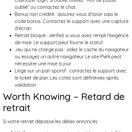
casinozer login. Si oublié, utilisez “Mot de passe
oublié” ou contactez le chat.
Bonus non crédité : assurez-vous d’avoir saisi le
code bonus. Contactez le support avec une capture
d’écran.
Retrait bloqué : vérifiez si vous avez rempli l’exigence
de mise. Le support peut fournir le statut.
Jeu qui ne charge pas : videz le cache du navigateur
ou essayez un autre navigateur. Le site PWA peut
nécessiter une mise à jour.
Litige sur un pari sportif : contactez le support avec
le ticket de pari. Les cotes sont définitives après
validation.
Worth Knowing – Retard de
retrait
Si votre retrait dépasse les délais annoncés :