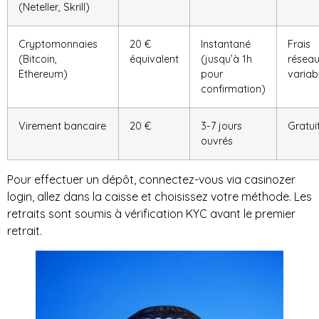
(Neteller, Skrill)
Cryptomonnaies
20 €
Instantané
Frais
(Bitcoin,
équivalent
(jusqu’à 1h
résea
Ethereum)
pour
variab
confirmation)
Virement bancaire
20 €
3-7 jours
Gratui
ouvrés
Pour effectuer un dépôt, connectez-vous via casinozer
login, allez dans la caisse et choisissez votre méthode. Les
retraits sont soumis à vérification KYC avant le premier
retrait.