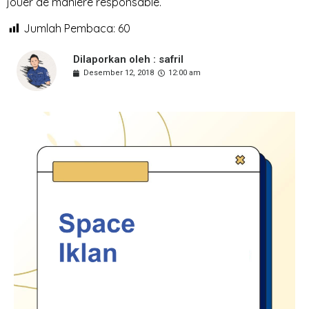
jouer de manière responsable.
Jumlah Pembaca:
60
Dilaporkan oleh : safril
Desember 12, 2018
12:00 am