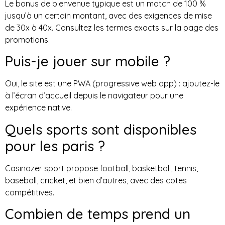
Le bonus de bienvenue typique est un match de 100 %
jusqu’à un certain montant, avec des exigences de mise
de 30x à 40x. Consultez les termes exacts sur la page des
promotions.
Puis-je jouer sur mobile ?
Oui, le site est une PWA (progressive web app) : ajoutez-le
à l’écran d’accueil depuis le navigateur pour une
expérience native.
Quels sports sont disponibles
pour les paris ?
Casinozer sport propose football, basketball, tennis,
baseball, cricket, et bien d’autres, avec des cotes
compétitives.
Combien de temps prend un